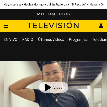
Galilea Montijo
Julián Figueroa
"El Recodo"
Mariana Och
TELEVISIÓN
EN VIVO
RADIO
Últimos Videos
Programas
Telediar
Video