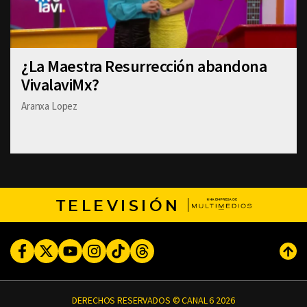
¿La Maestra Resurrección abandona
VivalaviMx?
Aranxa Lopez
TELEVISIÓN
Facebook
Twitter
Youtube
Instagram
TikTok
Threads
Subi
DERECHOS RESERVADOS © CANAL 6 2026