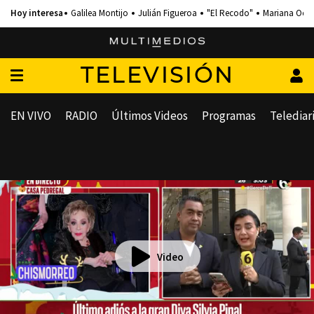
Galilea Montijo
Julián Figueroa
"El Recodo"
Mariana Och
TELEVISIÓN
EN VIVO
RADIO
Últimos Videos
Programas
Telediar
Video