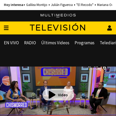
Galilea Montijo
Julián Figueroa
"El Recodo"
Mariana Och
TELEVISIÓN
EN VIVO
RADIO
Últimos Videos
Programas
Telediar
Video