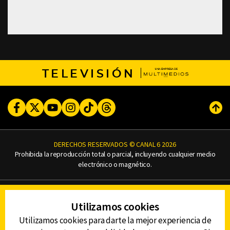
TELEVISIÓN
Facebook
Twitter
Youtube
Instagram
TikTok
Threads
Subi
DERECHOS RESERVADOS © CANAL 6 2026
Prohibida la reproducción total o parcial, incluyendo cualquier medio
electrónico o magnético.
CONTACTO
Utilizamos cookies
AVISO DE PRIVACIDAD
AVISO LEGAL
Utilizamos cookies para darte la mejor experiencia de
DEFENSORÍA DE LAS AUDIENCIAS