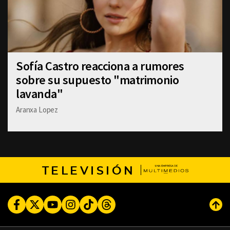
Sofía Castro reacciona a rumores
sobre su supuesto "matrimonio
lavanda"
Aranxa Lopez
TELEVISIÓN
Facebook
Twitter
Youtube
Instagram
TikTok
Threads
Subi