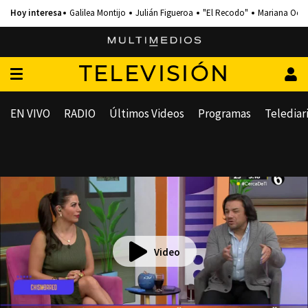
Galilea Montijo
Julián Figueroa
"El Recodo"
Mariana Och
TELEVISIÓN
EN VIVO
RADIO
Últimos Videos
Programas
Telediar
Video