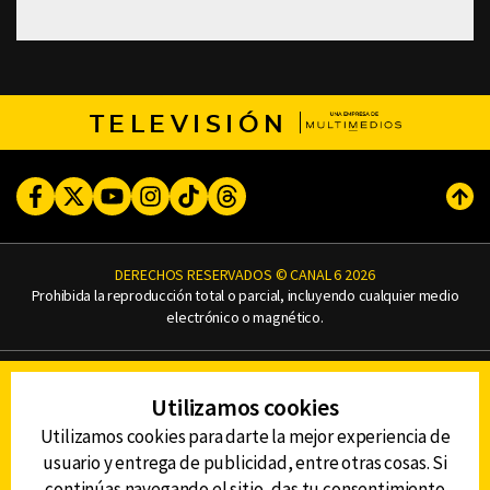
TELEVISIÓN
Facebook
Twitter
Youtube
Instagram
TikTok
Threads
Subi
DERECHOS RESERVADOS © CANAL 6 2026
Prohibida la reproducción total o parcial, incluyendo cualquier medio
electrónico o magnético.
CONTACTO
Utilizamos cookies
AVISO DE PRIVACIDAD
AVISO LEGAL
Utilizamos cookies para darte la mejor experiencia de
DEFENSORÍA DE LAS AUDIENCIAS
usuario y entrega de publicidad, entre otras cosas. Si
continúas navegando el sitio, das tu consentimiento