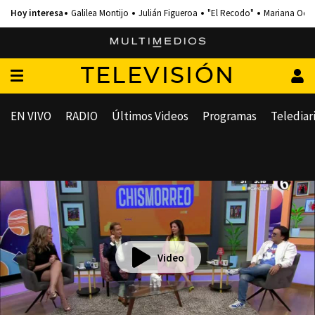
Galilea Montijo
Julián Figueroa
"El Recodo"
Mariana Och
TELEVISIÓN
EN VIVO
RADIO
Últimos Videos
Programas
Telediar
Video