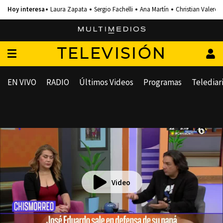
Laura Zapata
Sergio Fachelli
Ana Martín
Christian Valero
TELEVISIÓN
EN VIVO
RADIO
Últimos Videos
Programas
Telediar
Video