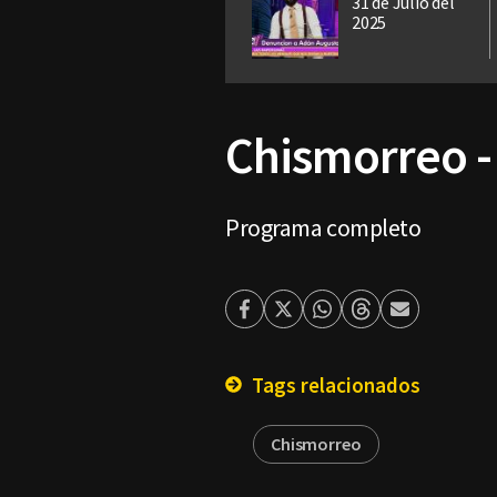
31 de Julio del
2025
Chismorreo -
Programa completo
Facebook
Twitter
Whatsapp
Threads
Enviar
por
Email
Tags relacionados
Chismorreo