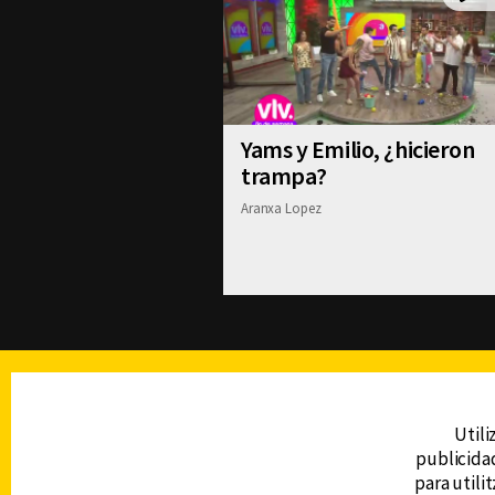
Yams y Emilio, ¿hicieron
trampa?
Aranxa Lopez
TELEVISIÓN
Utili
publicidad
DERECHOS RESERVADOS © CANAL 6 2026
para utili
Prohibida la reproducción total o parcial, i