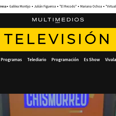
Galilea Montijo
Julián Figueroa
"El Recodo"
Mariana Ochoa
"Virtual
TELEVISIÓN
Programas
Telediario
Programación
Es Show
Vival