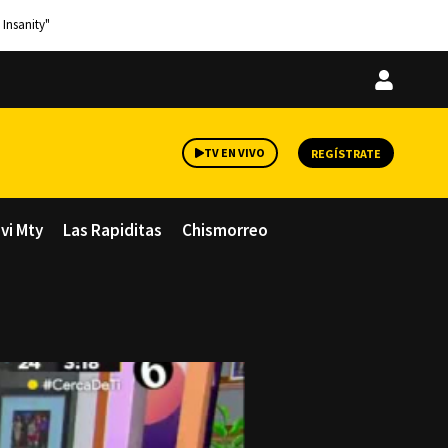
 Insanity"
Iniciar
sesión
TV EN VIVO
REGÍSTRATE
avi Mty
Las Rapiditas
Chismorreo