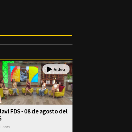
lavi FDS - 08 de agosto del
6
 Lopez