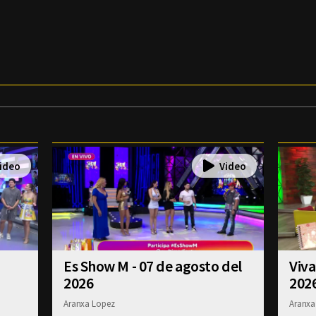
Es Show M - 07 de agosto del
Viva
2026
202
Aranxa Lopez
Aranxa