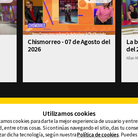
Chismorreo - 07 de Agosto del
La b
2026
del 
Allan M
Facebook
Twitter
Youtube
Instagram
TikTok
Th
Utilizamos cookies
zamos cookies para darte la mejor experiencia de usuario y entr
, entre otras cosas. Si continúas navegando el sitio, das tu con
CONTACTO
tzar dicha tecnología, según nuestra
Política de cookies
. Puedes
AVISO DE PRIVACIDAD
ncluyendo