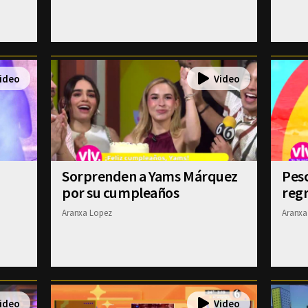
Sorprenden a Yams Márquez
Pesc
por su cumpleaños
regr
Aranxa Lopez
Aranxa