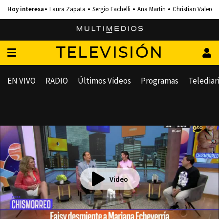
Laura Zapata
Sergio Fachelli
Ana Martín
Christian Valero
TELEVISIÓN
EN VIVO
RADIO
Últimos Videos
Programas
Telediar
Video