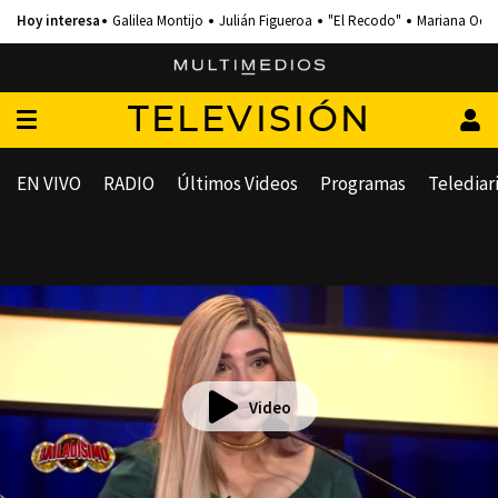
Galilea Montijo
Julián Figueroa
"El Recodo"
Mariana Och
TELEVISIÓN
EN VIVO
RADIO
Últimos Videos
Programas
Telediar
Video