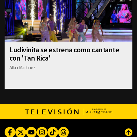
Ludivinita se estrena como cantante
con 'Tan Rica'
Allan Martinez
TELEVISIÓN
Facebook
Twitter
Youtube
Instagram
TikTok
Threads
Subi