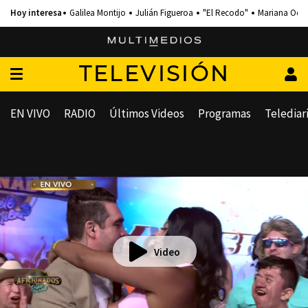
Galilea Montijo
Julián Figueroa
"El Recodo"
Mariana Och
TELEVISIÓN
EN VIVO
RADIO
Últimos Videos
Programas
Telediar
Video