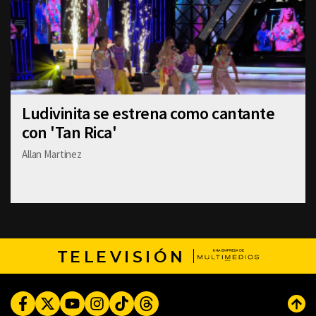
Ludivinita se estrena como cantante
con 'Tan Rica'
Allan Martinez
TELEVISIÓN
Facebook
Twitter
Youtube
Instagram
TikTok
Threads
Subi