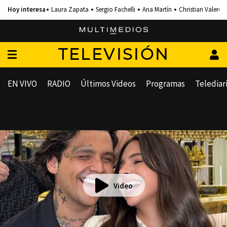
Laura Zapata
Sergio Fachelli
Ana Martín
Christian Valero
TELEVISIÓN
EN VIVO
RADIO
Últimos Videos
Programas
Telediar
Video