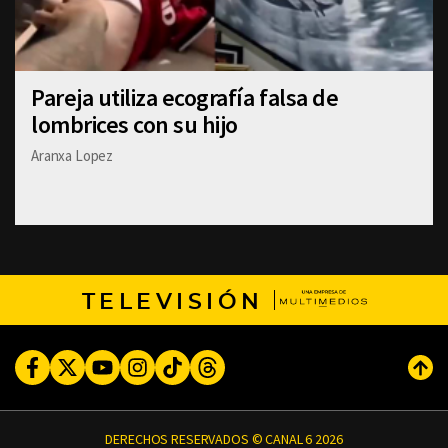
Pareja utiliza ecografía falsa de
lombrices con su hijo
Aranxa Lopez
TELEVISIÓN
Facebook
Twitter
Youtube
Instagram
TikTok
Threads
Subi
DERECHOS RESERVADOS © CANAL 6 2026