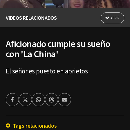
VIDEOS RELACIONADOS
ABRIR
Aficionado cumple su sueño
con 'La China'
El señor es puesto en aprietos
Facebook
Twitter
Whatsapp
Threads
Enviar
por
Email
Tags relacionados