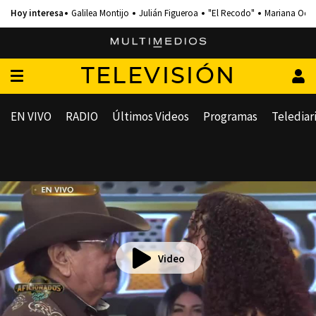
Galilea Montijo
Julián Figueroa
"El Recodo"
Mariana Och
TELEVISIÓN
EN VIVO
RADIO
Últimos Videos
Programas
Telediar
Video