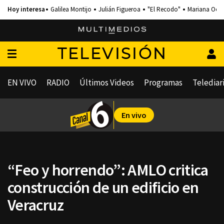
Galilea Montijo
Julián Figueroa
"El Recodo"
Mariana Och
TELEVISIÓN
EN VIVO
RADIO
Últimos Videos
Programas
Telediar
En vivo
“Feo y horrendo”: AMLO critica
construcción de un edificio en
Veracruz