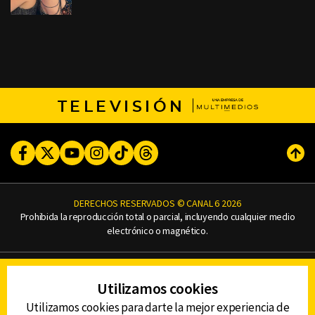
TELEVISIÓN
Facebook
Twitter
Youtube
Instagram
TikTok
Threads
Subi
DERECHOS RESERVADOS © CANAL 6 2026
Prohibida la reproducción total o parcial, incluyendo cualquier medio
electrónico o magnético.
CONTACTO
Utilizamos cookies
AVISO DE PRIVACIDAD
AVISO LEGAL
Utilizamos cookies para darte la mejor experiencia de
DEFENSORÍA DE LAS AUDIENCIAS