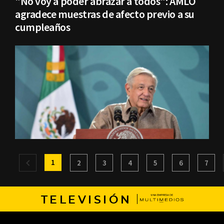
"No voy a poder abrazar a todos": AMLO
agradece muestras de afecto previo a su
cumpleaños
1
2
3
4
5
6
7
TELEVISIÓN