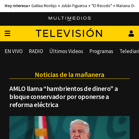
Galilea Montijo
Julián Figueroa
"El Recodo"
Mariana Och
TELEVISIÓN
EN VIVO
RADIO
Últimos Videos
Programas
Telediar
Noticias de la mañanera
AMLO llama “hambrientos de dinero” a
bloque conservador por oponerse a
reforma eléctrica