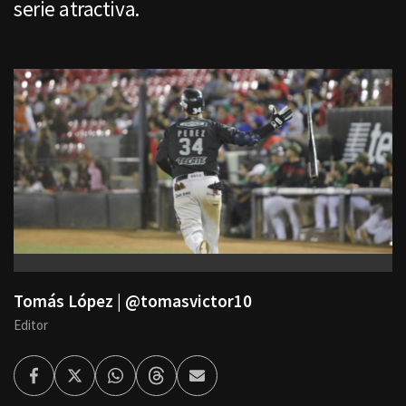
serie atractiva.
Tomás López | @tomasvictor10
Editor
Facebook
Twitter
Whatsapp
Threads
Enviar
por