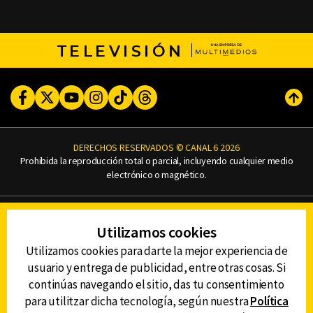
TELEVISIÓN
Facebook
Twitter
Youtube
Instagram
TikTok
Threads
Subi
DERECHOS RESERVADOS © CANAL 6 2026
Prohibida la reproducción total o parcial, incluyendo cualquier medio
electrónico o magnético.
CONTACTO
Utilizamos cookies
AVISO DE PRIVACIDAD
AVISO LEGAL
Utilizamos cookies para darte la mejor experiencia de
DEFENSORÍA DE LAS AUDIENCIAS
usuario y entrega de publicidad, entre otras cosas. Si
continúas navegando el sitio, das tu consentimiento
para utilitzar dicha tecnología, según nuestra
Política