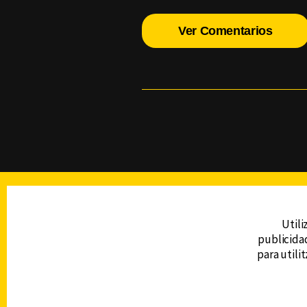
Ver Comentarios
TELEVISIÓN
Utili
publicidad
DERECHOS RESERVADOS © CANAL 6 2026
para utili
Prohibida la reproducción total o parcial, i
cualquier medio electrónico o magnético.