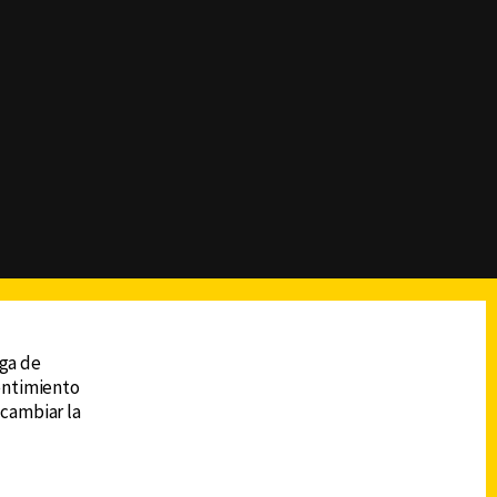
reads
Subir
ega de
sentimiento
 cambiar la