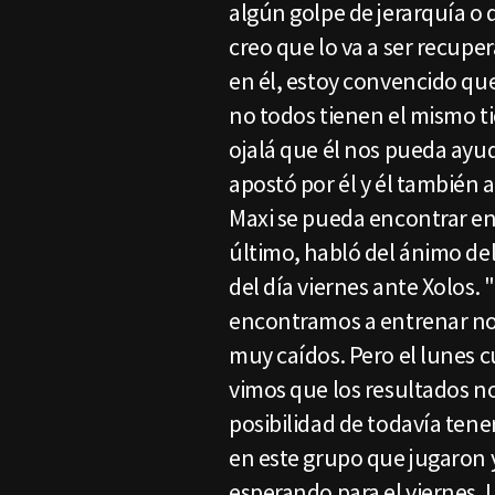
algún golpe de jerarquía o 
creo que lo va a ser recupe
en él, estoy convencido que
no todos tienen el mismo t
ojalá que él nos pueda ayud
apostó por él y él también 
Maxi se pueda encontrar e
último, habló del ánimo de
del día viernes ante Xolos
encontramos a entrenar no
muy caídos. Pero el lunes 
vimos que los resultados no
posibilidad de todavía tene
en este grupo que jugaron 
esperando para el viernes. 