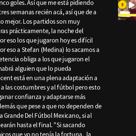
inco goles. Así que me está pidiendo
tres semanas recién acá, así que de a
lo mejor. Los partidos son muy
ras prácticamente, la noche del
r eso los que jugaron hoy es difícil
or eso a Stefan (Medina) lo sacamos a
tencia obliga a los que jugaron el
o habrá alguien que lo pueda
ncent está en una plena adaptación a
, a las costumbres y al fútbol pero esto
 ganar confianza y adaptarse más
 además que pese a que no dependen de
sta Grande Del Fútbol Mexicano, si al
arán hasta el final. "Si sacando
cos que yo no tenía la fortuna, la