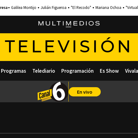
Galilea Montijo
Julián Figueroa
"El Recodo"
Mariana Ochoa
"Virtual
TELEVISIÓN
Programas
Telediario
Programación
Es Show
Vival
En vivo