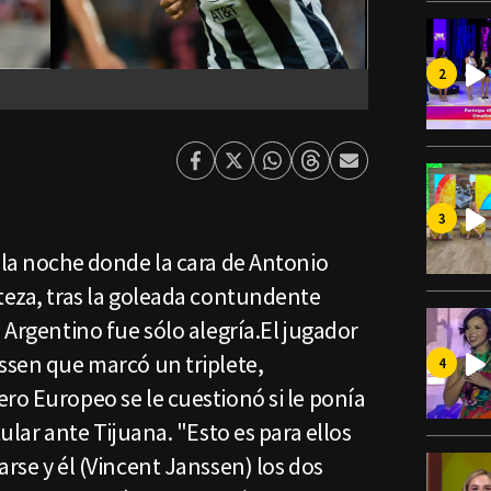
Facebook
Twitter
Whatsapp
Threads
Enviar
por
Email
 la noche donde la cara de Antonio
teza, tras la goleada contundente
 Argentino fue sólo alegría.El jugador
ssen que marcó un triplete,
ro Europeo se le cuestionó si le ponía
tular ante Tijuana. "Esto es para ellos
arse y él (Vincent Janssen) los dos