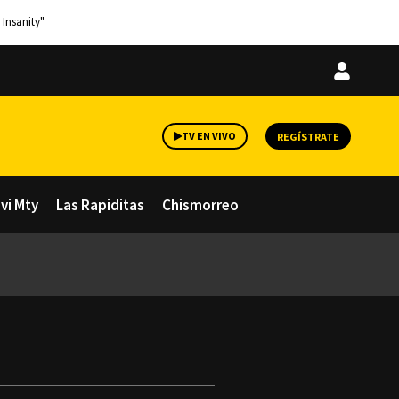
 Insanity"
Iniciar
sesión
TV EN VIVO
REGÍSTRATE
avi Mty
Las Rapiditas
Chismorreo