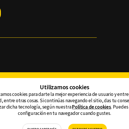
Facebook
Twitter
Youtube
Instagram
TikTok
Th
Utilizamos cookies
zamos cookies para darte la mejor experiencia de usuario y entr
, entre otras cosas. Si continúas navegando el sitio, das tu con
CONTACTO
tzar dicha tecnología, según nuestra
Política de cookies
. Puedes
AVISO DE PRIVACIDAD
ncluyendo
configuración en tu navegador cuando gustes.
AVISO LEGAL
DEFENSORÍA DE LAS AUDIENCIAS