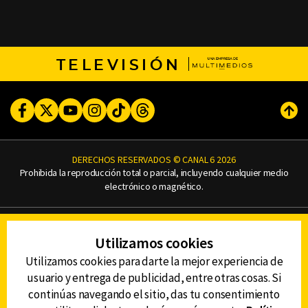
TELEVISIÓN
Facebook
Twitter
Youtube
Instagram
TikTok
Threads
Subi
DERECHOS RESERVADOS © CANAL 6 2026
Prohibida la reproducción total o parcial, incluyendo cualquier medio
electrónico o magnético.
CONTACTO
Utilizamos cookies
AVISO DE PRIVACIDAD
AVISO LEGAL
Utilizamos cookies para darte la mejor experiencia de
DEFENSORÍA DE LAS AUDIENCIAS
usuario y entrega de publicidad, entre otras cosas. Si
continúas navegando el sitio, das tu consentimiento