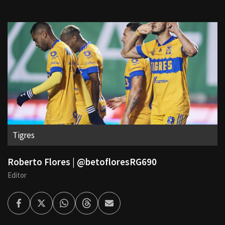
Tigres
Roberto Flores | @betofloresRG690
Editor
Facebook
Twitter
Whatsapp
Threads
Enviar
por