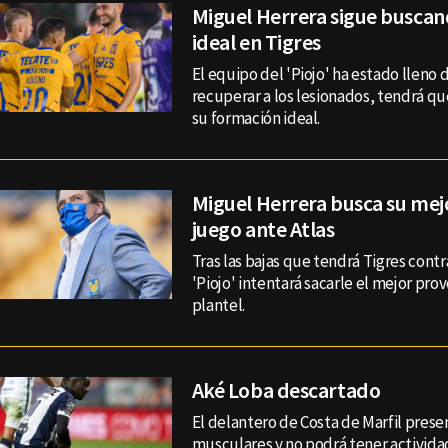
Miguel Herrera sigue buscan
ideal en Tigres
El equipo del 'Piojo' ha estado lleno d
recuperar a los lesionados, tendrá qu
su formación ideal.
Miguel Herrera busca su mejo
juego ante Atlas
Tras las bajas que tendrá Tigres contra
'Piojo' intentará sacarle el mejor prov
plantel.
Aké Loba descartado
El delantero de Costa de Marfil prese
musculares y no podrá tener activida