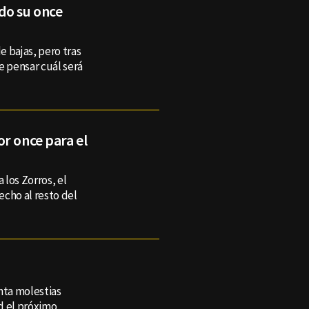
do su once
e bajas, pero tras
e pensar cuál será
r once para el
 los Zorros, el
echo al resto del
nta molestias
d el próximo