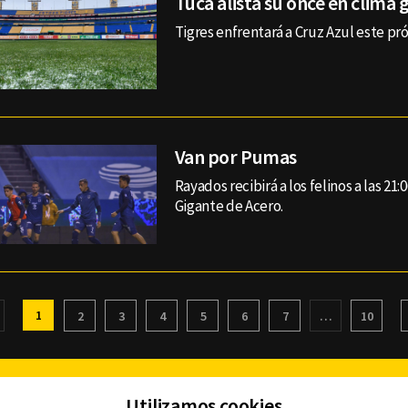
Tuca alista su once en clima 
Tigres enfrentará a Cruz Azul este p
Van por Pumas
Rayados recibirá a los felinos a las 21:
Gigante de Acero.
1
2
3
4
5
6
7
…
10
Facebook
Twitter
Youtube
Instagram
TikTok
Th
Utilizamos cookies