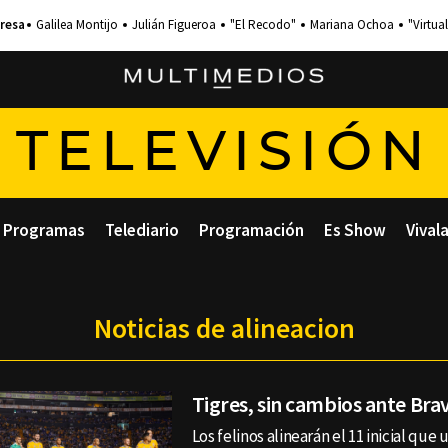
Galilea Montijo
Julián Figueroa
"El Recodo"
Mariana Ochoa
"Virtual
TELEVISIÓN
Programas
Telediario
Programación
Es Show
Vival
Noticias de alineacion
Tigres, sin cambios ante Bra
Los felinos alinearán el 11 inicial que 