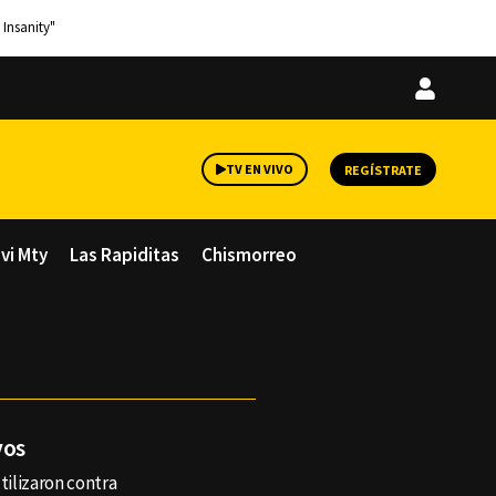
 Insanity"
Iniciar
sesión
TV EN VIVO
REGÍSTRATE
avi Mty
Las Rapiditas
Chismorreo
vos
utilizaron contra