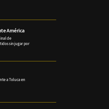
nte América
inal de
dos sin jugar por
nte a Toluca en