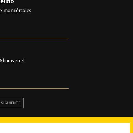
gélido
róximo miércoles
06 horas en el
SIGUIENTE
reads
Subir