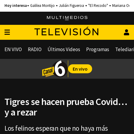
Galilea Montijo
Julián Figueroa
"El Recodo"
Mariana Och
TELEVISIÓN
EN VIVO
RADIO
Últimos Videos
Programas
Telediar
En vivo
Tigres se hacen prueba Covid…
y a rezar
Los felinos esperan que no haya más