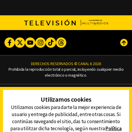
TELEVISIÓN
Facebook
Twitter
Youtube
Instagram
TikTok
Threads
Subi
DERECHOS RESERVADOS © CANAL 6 2026
Prohibida la reproducción total o parcial, incluyendo cualquier medio
electrónico o magnético.
CONTACTO
Utilizamos cookies
AVISO DE PRIVACIDAD
AVISO LEGAL
Utilizamos cookies para darte la mejor experiencia de
DEFENSORÍA DE LAS AUDIENCIAS
usuario y entrega de publicidad, entre otras cosas. Si
continúas navegando el sitio, das tu consentimiento
para utilitzar dicha tecnología, según nuestra
Política