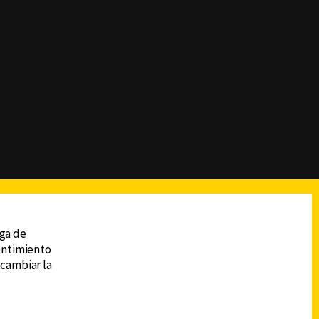
reads
Subir
ega de
sentimiento
 cambiar la