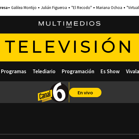
Galilea Montijo
Julián Figueroa
"El Recodo"
Mariana Ochoa
"Virtual
TELEVISIÓN
Programas
Telediario
Programación
Es Show
Vival
En vivo