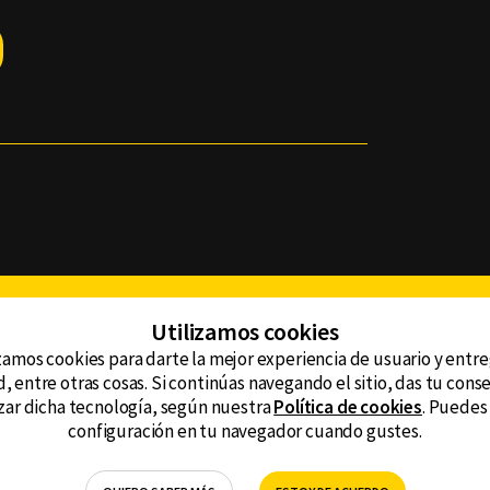
Facebook
Twitter
Youtube
Instagram
TikTok
Th
Utilizamos cookies
zamos cookies para darte la mejor experiencia de usuario y entr
, entre otras cosas. Si continúas navegando el sitio, das tu con
CONTACTO
tzar dicha tecnología, según nuestra
Política de cookies
. Puedes
AVISO DE PRIVACIDAD
ncluyendo
configuración en tu navegador cuando gustes.
AVISO LEGAL
DEFENSORÍA DE LAS AUDIENCIAS