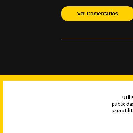
Ver Comentarios
TELEVISIÓN
Utili
publicidad
DERECHOS RESERVADOS © CANAL 6 2026
para utili
Prohibida la reproducción total o parcial, i
cualquier medio electrónico o magnético.