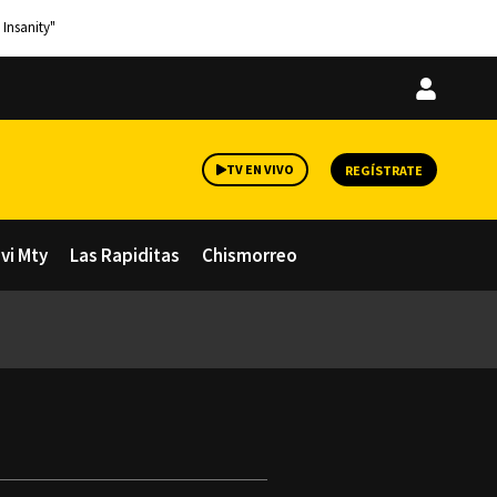
 Insanity"
Iniciar
sesión
TV EN VIVO
REGÍSTRATE
avi Mty
Las Rapiditas
Chismorreo