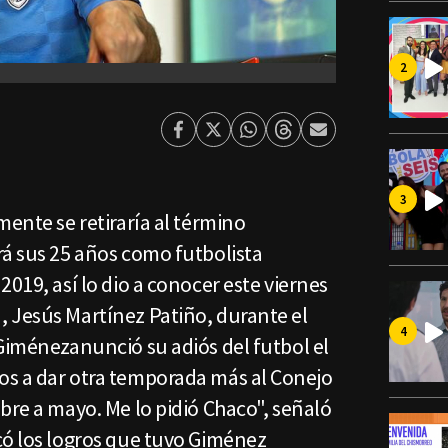
Facebook
Twitter
Whatsapp
Threads
Enviar
por
Email
mente se retiraría al término
rá sus 25 años como futbolista
2019, así lo dio a conocer este viernes
 Jesús Martínez Patiño, durante el
Giménezanunció su adiós del futbol el
s a dar otra temporada más al Conejo
bre a mayo. Me lo pidió Chaco", señaló
có los logros que tuvo Giménez