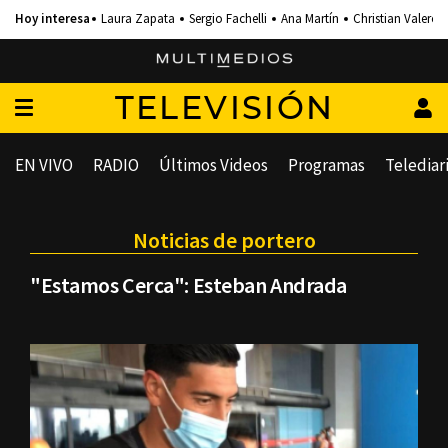
Laura Zapata
Sergio Fachelli
Ana Martín
Christian Valero
TELEVISIÓN
EN VIVO
RADIO
Últimos Videos
Programas
Telediar
Noticias de portero
"Estamos Cerca": Esteban Andrada