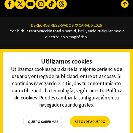
Facebook
Twitter
Youtube
Instagram
TikTok
Threads
Subi
DERECHOS RESERVADOS © CANAL 6 2026
Prohibida la reproducción total o parcial, incluyendo cualquier medio
electrónico o magnético.
CONTACTO
Utilizamos cookies
AVISO DE PRIVACIDAD
AVISO LEGAL
Utilizamos cookies para darte la mejor experiencia de
DEFENSORÍA DE LAS AUDIENCIAS
usuario y entrega de publicidad, entre otras cosas. Si
continúas navegando el sitio, das tu consentimiento
para utilitzar dicha tecnología, según nuestra
Política
de cookies
. Puedes cambiar la configuración en tu
DESCARGA LA APP DE CANAL 6
navegador cuando gustes.
QUIERO SABER MÁS
ESTOY DE ACUERDO