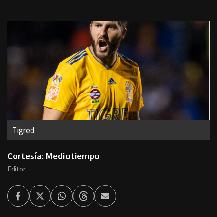
Tigred
Cortesía: Mediotiempo
Editor
Facebook
Twitter
Whatsapp
Threads
Enviar
por