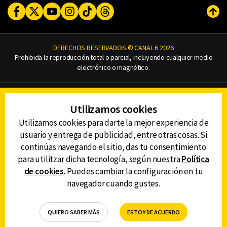
Facebook
Twitter
Youtube
Instagram
TikTok
Threads
Subi
DERECHOS RESERVADOS © CANAL 6 2026
Prohibida la reproducción total o parcial, incluyendo cualquier medio
electrónico o magnético.
CONTACTO
Utilizamos cookies
AVISO DE PRIVACIDAD
AVISO LEGAL
Utilizamos cookies para darte la mejor experiencia de
DEFENSORÍA DE LAS AUDIENCIAS
usuario y entrega de publicidad, entre otras cosas. Si
continúas navegando el sitio, das tu consentimiento
para utilitzar dicha tecnología, según nuestra
Política
de cookies
. Puedes cambiar la configuración en tu
DESCARGA LA APP DE CANAL 6
navegador cuando gustes.
QUIERO SABER MÁS
ESTOY DE ACUERDO