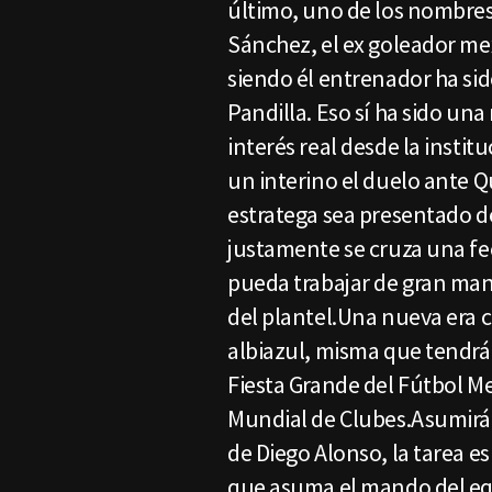
último, uno de los nombre
Sánchez, el ex goleador m
siendo él entrenador ha si
Pandilla. Eso sí ha sido u
interés real desde la insti
un interino el duelo ante Q
estratega sea presentado 
justamente se cruza una fe
pueda trabajar de gran mane
del plantel.Una nueva era 
albiazul, misma que tendrá 
Fiesta Grande del Fútbol M
Mundial de Clubes.Asumirá 
de Diego Alonso, la tarea e
que asuma el mando del equ