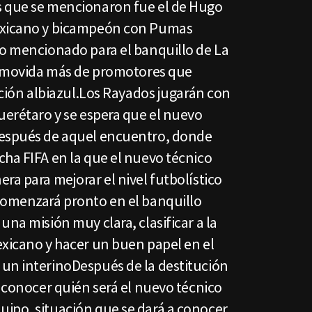
s que se mencionaron fue el de Hugo
exicano y bicampeón con Pumas
do mencionado para el banquillo de La
na movida más de promotores que
tución albiazul.Los Rayados jugarán con
uerétaro y se espera que el nuevo
después de aquel encuentro, donde
cha FIFA en la que el nuevo técnico
ra para mejorar el nivel futbolístico
comenzará pronto en el banquillo
una misión muy clara, clasificar a la
exicano y hacer un buen papel en el
un interinoDespués de la destitución
s conocer quién será el nuevo técnico
ipo, situación que se dará a conocer