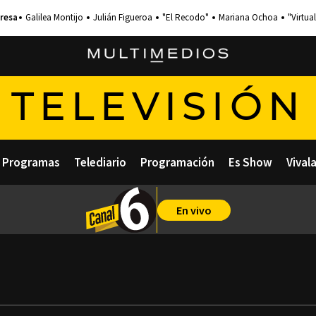
Galilea Montijo
Julián Figueroa
"El Recodo"
Mariana Ochoa
"Virtual
TELEVISIÓN
Programas
Telediario
Programación
Es Show
Vival
En vivo