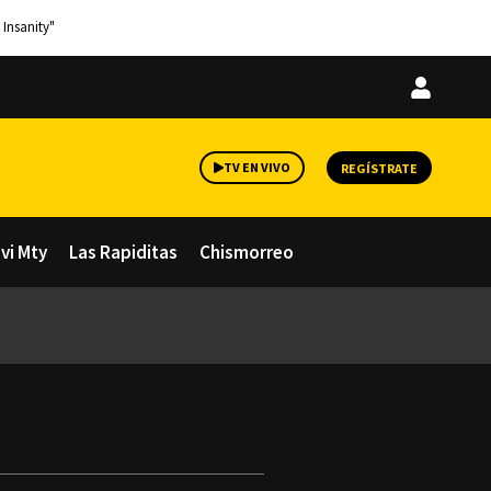
 Insanity"
Iniciar
sesión
TV EN VIVO
REGÍSTRATE
avi Mty
Las Rapiditas
Chismorreo