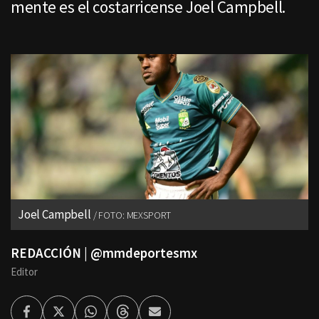
mente es el costarricense Joel Campbell.
Joel Campbell
FOTO: MEXSPORT
REDACCIÓN | @mmdeportesmx
Editor
Facebook
Twitter
Whatsapp
Threads
Enviar