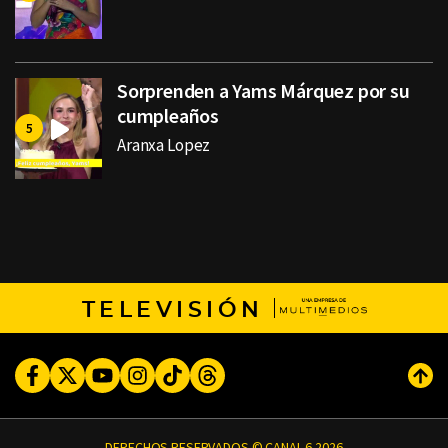
Sorprenden a Yams Márquez por su
cumpleaños
Aranxa Lopez
TELEVISIÓN
Facebook
Twitter
Youtube
Instagram
TikTok
Threads
Subi
DERECHOS RESERVADOS © CANAL 6 2026