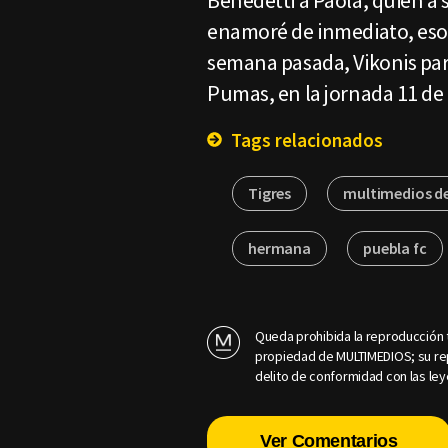
Benedetti a Paola, quien a s
enamoré de inmediato, eso fu
semana pasada, Vikonis part
Pumas, en la jornada 11 de 
Tags relacionados
Tigres
multimedios d
hermana
puebla fc
Queda prohibida la reproducción t
propiedad de MULTIMEDIOS; su rep
delito de conformidad con las ley
Ver Comentarios