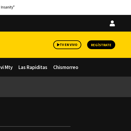
 Insanity"
Iniciar
sesión
TV EN VIVO
REGÍSTRATE
avi Mty
Las Rapiditas
Chismorreo