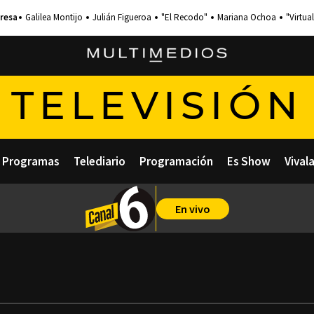
Galilea Montijo
Julián Figueroa
"El Recodo"
Mariana Ochoa
"Virtual
TELEVISIÓN
Programas
Telediario
Programación
Es Show
Vival
En vivo