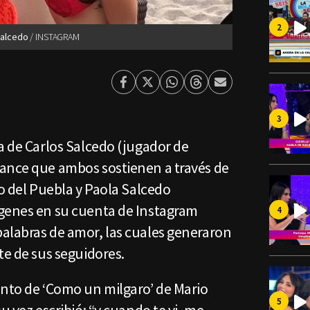
Salcedo
INSTAGRAM
Facebook
Twitter
Whatsapp
Threads
Enviar
por
Email
a de Carlos Salcedo (jugador de
ance que ambos sostienen a través de
ro del Puebla y Paola Salcedo
genes en su cuenta de Instagram
alabras de amor, las cuales generaron
te de sus seguidores.
ento de ‘Como un milgaro’ de Mario