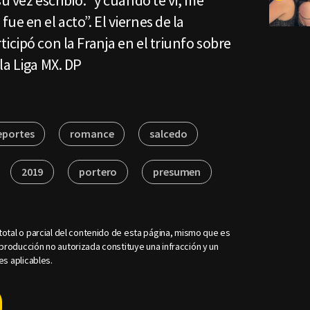
u vez escribió: “y cuando te vi, me
e en el acto”. El viernes de la
icipó con la Franja en el triunfo sobre
la Liga MX. DP
eportes
romance
salcedo
2019
portero
presumen
otal o parcial del contenido de esta página, mismo que es
roducción no autorizada constituye una infracción y un
es aplicables.