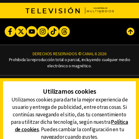
TELEVISIÓN
Facebook
Twitter
Youtube
Instagram
TikTok
Threads
Subi
DERECHOS RESERVADOS © CANAL 6 2026
Prohibida la reproducción total o parcial, incluyendo cualquier medio
electrónico o magnético.
CONTACTO
Utilizamos cookies
AVISO DE PRIVACIDAD
AVISO LEGAL
Utilizamos cookies para darte la mejor experiencia de
DEFENSORÍA DE LAS AUDIENCIAS
usuario y entrega de publicidad, entre otras cosas. Si
continúas navegando el sitio, das tu consentimiento
para utilitzar dicha tecnología, según nuestra
Política
de cookies
. Puedes cambiar la configuración en tu
DESCARGA LA APP DE CANAL 6
navegador cuando gustes.