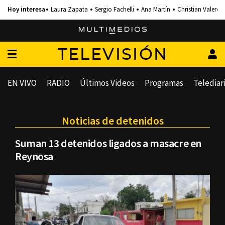
Laura Zapata
Sergio Fachelli
Ana Martín
Christian Valero
TELEVISIÓN
EN VIVO
RADIO
Últimos Videos
Programas
Telediar
Noticias de detenidos
Suman 13 detenidos ligados a masacre en
Reynosa