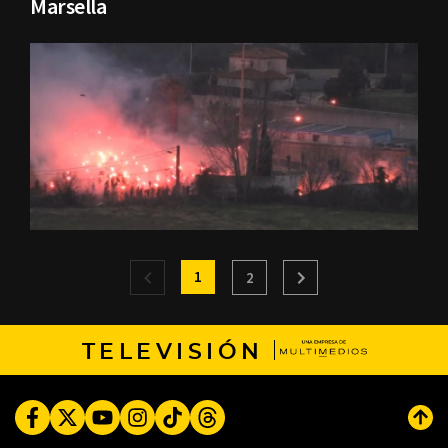
Marsella
1
2
TELEVISIÓN
Facebook
Twitter
Youtube
Instagram
TikTok
Threads
Subi