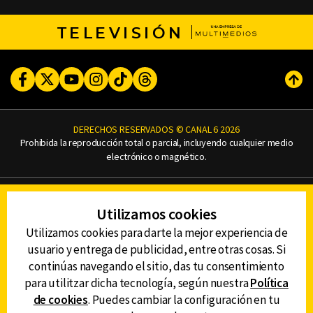
TELEVISIÓN
Facebook
Twitter
Youtube
Instagram
TikTok
Threads
Subi
DERECHOS RESERVADOS © CANAL 6 2026
Prohibida la reproducción total o parcial, incluyendo cualquier medio
electrónico o magnético.
CONTACTO
Utilizamos cookies
AVISO DE PRIVACIDAD
AVISO LEGAL
Utilizamos cookies para darte la mejor experiencia de
DEFENSORÍA DE LAS AUDIENCIAS
usuario y entrega de publicidad, entre otras cosas. Si
continúas navegando el sitio, das tu consentimiento
para utilitzar dicha tecnología, según nuestra
Política
de cookies
. Puedes cambiar la configuración en tu
DESCARGA LA APP DE CANAL 6