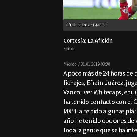
Efraín Juárez
IMAGO7
Cortesía: La Afición
Editor
México
31.01.2019 03:30
A poco más de 24 horas de q
fichajes, Efraín Juárez, ju
Vancouver Whitecaps, equi
ha tenido contacto con el C
MX.“Ha habido algunas pláti
año he tenido opciones de v
toda la gente que se ha int