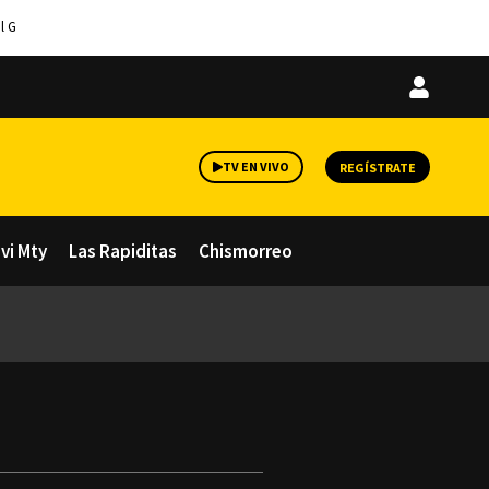
l G
Iniciar
sesión
TV EN VIVO
REGÍSTRATE
avi Mty
Las Rapiditas
Chismorreo