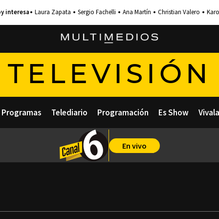
Laura Zapata
Sergio Fachelli
Ana Martín
Christian Valero
Karo
TELEVISIÓN
Programas
Telediario
Programación
Es Show
Vival
En vivo