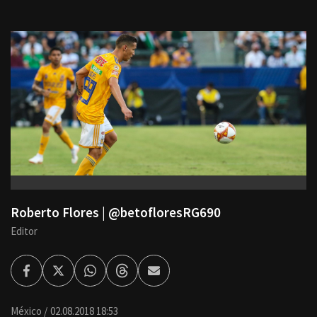
Roberto Flores | @betofloresRG690
Editor
Facebook
Twitter
Whatsapp
Threads
Enviar
por
Email
México
02.08.2018 18:53