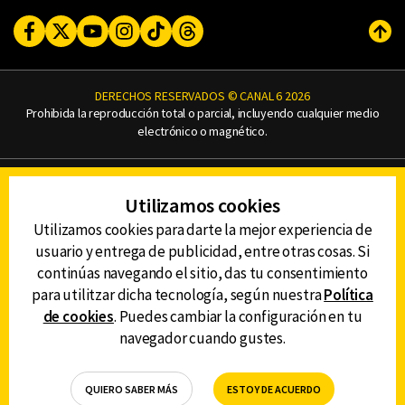
Facebook
Twitter
Youtube
Instagram
TikTok
Threads
Subi
DERECHOS RESERVADOS © CANAL 6 2026
Prohibida la reproducción total o parcial, incluyendo cualquier medio
electrónico o magnético.
CONTACTO
Utilizamos cookies
AVISO DE PRIVACIDAD
AVISO LEGAL
Utilizamos cookies para darte la mejor experiencia de
DEFENSORÍA DE LAS AUDIENCIAS
usuario y entrega de publicidad, entre otras cosas. Si
continúas navegando el sitio, das tu consentimiento
para utilitzar dicha tecnología, según nuestra
Política
de cookies
. Puedes cambiar la configuración en tu
DESCARGA LA APP DE CANAL 6
navegador cuando gustes.
QUIERO SABER MÁS
ESTOY DE ACUERDO