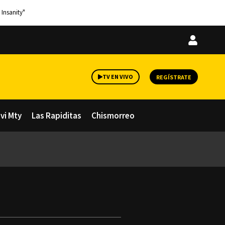
 Insanity"
Iniciar
sesión
TV EN VIVO
REGÍSTRATE
avi Mty
Las Rapiditas
Chismorreo