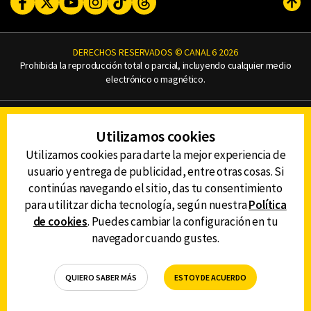
Facebook
Twitter
Youtube
Instagram
TikTok
Threads
Subi
DERECHOS RESERVADOS © CANAL 6 2026
Prohibida la reproducción total o parcial, incluyendo cualquier medio
electrónico o magnético.
CONTACTO
Utilizamos cookies
AVISO DE PRIVACIDAD
AVISO LEGAL
Utilizamos cookies para darte la mejor experiencia de
DEFENSORÍA DE LAS AUDIENCIAS
usuario y entrega de publicidad, entre otras cosas. Si
continúas navegando el sitio, das tu consentimiento
para utilitzar dicha tecnología, según nuestra
Política
de cookies
. Puedes cambiar la configuración en tu
DESCARGA LA APP DE CANAL 6
navegador cuando gustes.
QUIERO SABER MÁS
ESTOY DE ACUERDO