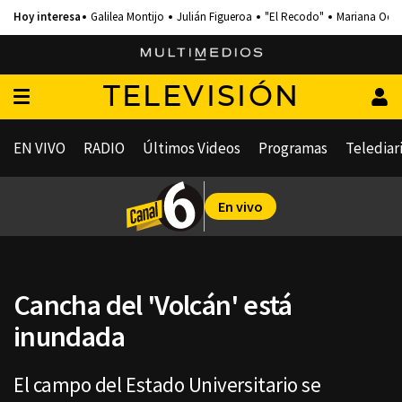
Galilea Montijo
Julián Figueroa
"El Recodo"
Mariana Och
TELEVISIÓN
EN VIVO
RADIO
Últimos Videos
Programas
Telediar
En vivo
Cancha del 'Volcán' está
inundada
El campo del Estado Universitario se