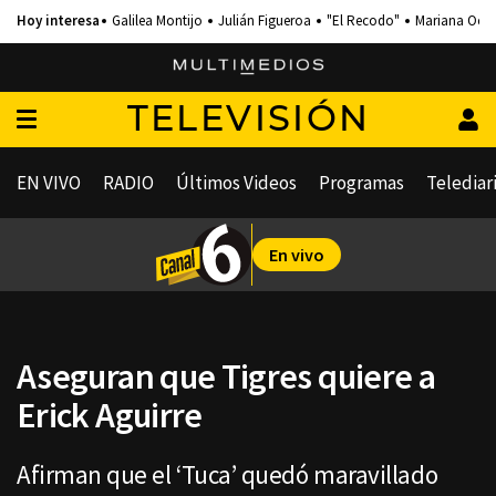
Galilea Montijo
Julián Figueroa
"El Recodo"
Mariana Och
TELEVISIÓN
EN VIVO
RADIO
Últimos Videos
Programas
Telediar
En vivo
Aseguran que Tigres quiere a
Erick Aguirre
Afirman que el ‘Tuca’ quedó maravillado