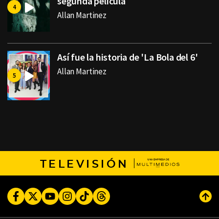
segunda película
Allan Martinez
Así fue la historia de 'La Bola del 6'
Allan Martinez
TELEVISIÓN
Facebook
Twitter
Youtube
Instagram
TikTok
Threads
Subi