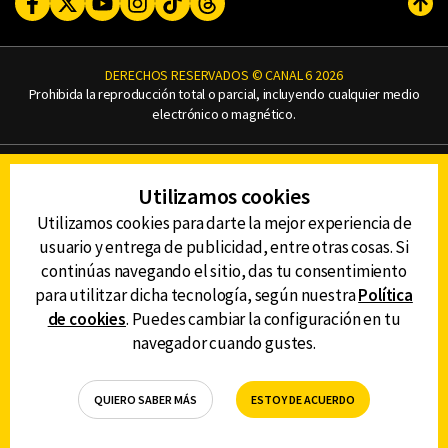
Facebook
Twitter
Youtube
Instagram
TikTok
Threads
Subi
DERECHOS RESERVADOS © CANAL 6 2026
Prohibida la reproducción total o parcial, incluyendo cualquier medio
electrónico o magnético.
CONTACTO
Utilizamos cookies
AVISO DE PRIVACIDAD
AVISO LEGAL
Utilizamos cookies para darte la mejor experiencia de
DEFENSORÍA DE LAS AUDIENCIAS
usuario y entrega de publicidad, entre otras cosas. Si
continúas navegando el sitio, das tu consentimiento
para utilitzar dicha tecnología, según nuestra
Política
de cookies
. Puedes cambiar la configuración en tu
DESCARGA LA APP DE CANAL 6
navegador cuando gustes.
QUIERO SABER MÁS
ESTOY DE ACUERDO