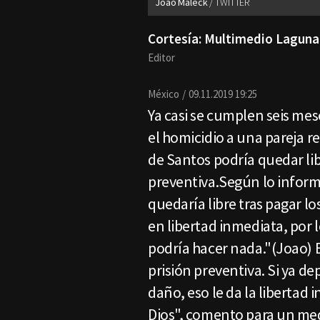
Joao Maleck
TWITTER
Cortesía: Multimedio Laguna
Editor
México
09.11.2019 19:25
Ya casi se cumplen seis mes
el homicidio a una pareja re
de Santos podría quedar lib
preventiva.Según lo informó
quedaría libre tras pagar l
en libertad inmediata, por l
podría hacer nada."(Joao) 
prisión preventiva. Si ya de
daño, eso le da la libertad 
Dios", comento para un me