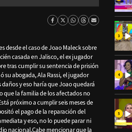
Facebook
Twitter
Whatsapp
Threads
Enviar
por
Email
es desde el caso de Joao Maleck sobre
cién casada en Jalisco, el ex jugador
re tras cumplir su sentencia de prisión
 su abogada, Ala Rassi, el jugador
os daños y eso haría que Joao quedará
o que la familia de los afectados no
Está próximo a cumplir seis meses de
positó el pago de la reparación del
inmediata y eso, no lo puede parar ni
dio nacional.Cabe mencionar que la