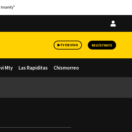
 Insanity"
Iniciar
sesión
TV EN VIVO
REGÍSTRATE
avi Mty
Las Rapiditas
Chismorreo