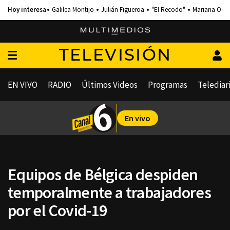
Galilea Montijo
Julián Figueroa
"El Recodo"
Mariana Och
TELEVISIÓN
EN VIVO
RADIO
Últimos Videos
Programas
Telediar
En vivo
Equipos de Bélgica despiden
temporalmente a trabajadores
por el Covid-19