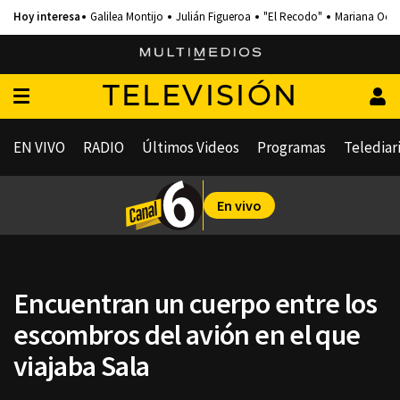
Galilea Montijo
Julián Figueroa
"El Recodo"
Mariana Och
TELEVISIÓN
EN VIVO
RADIO
Últimos Videos
Programas
Telediar
En vivo
Encuentran un cuerpo entre los
escombros del avión en el que
viajaba Sala