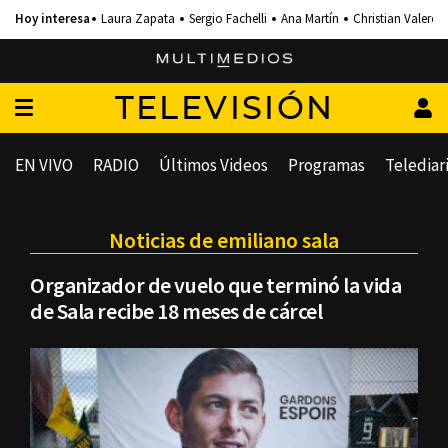
Laura Zapata
Sergio Fachelli
Ana Martín
Christian Valero
TELEVISIÓN
EN VIVO
RADIO
Últimos Videos
Programas
Telediar
Noticias de emiliano sala
Organizador de vuelo que terminó la vida
de Sala recibe 18 meses de cárcel