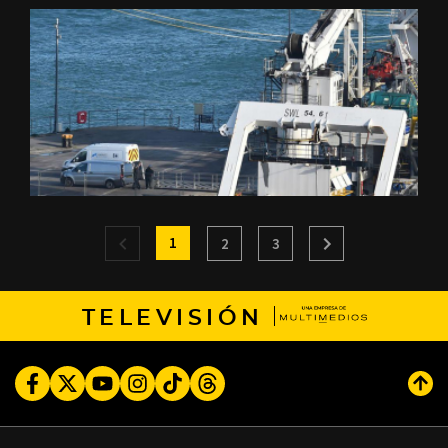
1
2
3
TELEVISIÓN
Facebook
Twitter
Youtube
Instagram
TikTok
Threads
Subi