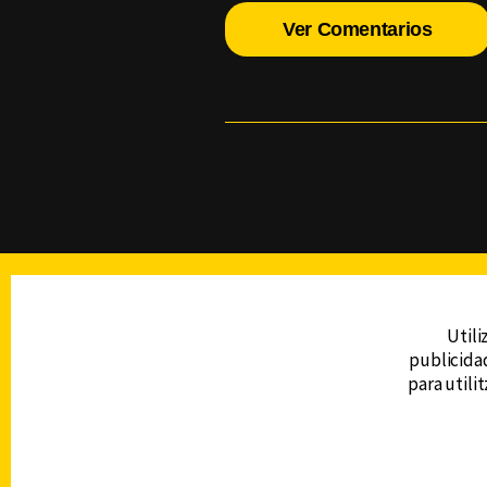
Ver Comentarios
TELEVISIÓN
Utili
publicidad
DERECHOS RESERVADOS © CANAL 6 2026
para utili
Prohibida la reproducción total o parcial, i
cualquier medio electrónico o magnético.