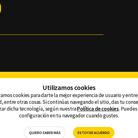
Facebook
Twitter
Youtube
Instagram
TikTok
Th
Utilizamos cookies
zamos cookies para darte la mejor experiencia de usuario y entr
, entre otras cosas. Si continúas navegando el sitio, das tu con
CONTACTO
tzar dicha tecnología, según nuestra
Política de cookies
. Puedes
AVISO DE PRIVACIDAD
ncluyendo
configuración en tu navegador cuando gustes.
AVISO LEGAL
DEFENSORÍA DE LAS AUDIENCIAS
QUIERO SABER MÁS
ESTOY DE ACUERDO