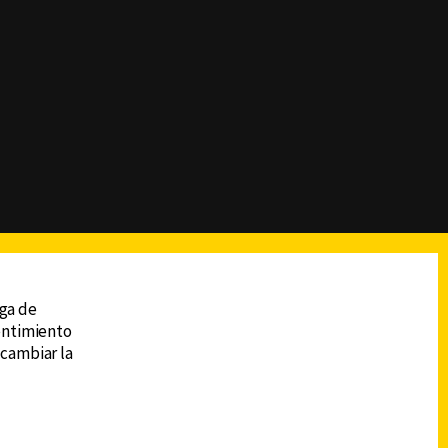
reads
Subir
ega de
sentimiento
 cambiar la
DESCARGA LA APP DE CANAL 6