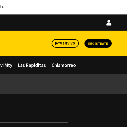
l G
Iniciar
sesión
TV EN VIVO
REGÍSTRATE
avi Mty
Las Rapiditas
Chismorreo