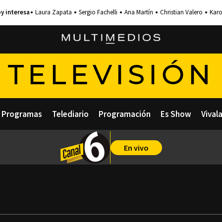
Laura Zapata
Sergio Fachelli
Ana Martín
Christian Valero
Karo
TELEVISIÓN
Programas
Telediario
Programación
Es Show
Vival
En vivo