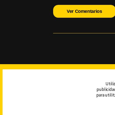
Ver Comentarios
TELEVISIÓN
Utili
publicidad
DERECHOS RESERVADOS © CANAL 6 2026
para utili
Prohibida la reproducción total o parcial, i
cualquier medio electrónico o magnético.