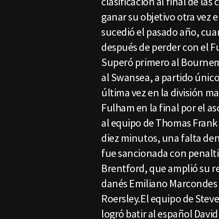
clasificación al final de las
ganar su objetivo otra vez 
sucedió el pasado año, cua
después de perder con el F
Superó primero al Bournemo
al Swansea, a partido únic
última vez en la división m
Fulham en la final por el 
al equipo de Thomas Frank 
diez minutos, una falta de
fue sancionada con penalti.
Brentford, que amplió su r
danés Emiliano Marcondes 
Roersley.El equipo de Steve
logró batir al español Davi