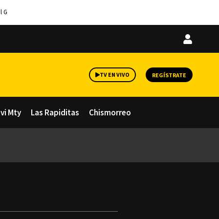
l G
Iniciar
sesión
TV EN VIVO
REGÍSTRATE
avi Mty
Las Rapiditas
Chismorreo