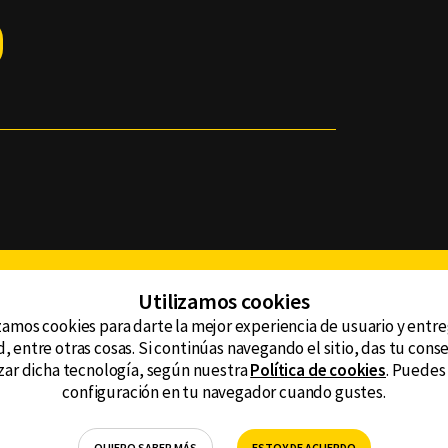
Facebook
Twitter
Youtube
Instagram
TikTok
Th
Utilizamos cookies
zamos cookies para darte la mejor experiencia de usuario y entr
, entre otras cosas. Si continúas navegando el sitio, das tu con
CONTACTO
tzar dicha tecnología, según nuestra
Política de cookies
. Puedes
AVISO DE PRIVACIDAD
ncluyendo
configuración en tu navegador cuando gustes.
AVISO LEGAL
DEFENSORÍA DE LAS AUDIENCIAS
QUIERO SABER MÁS
ESTOY DE ACUERDO