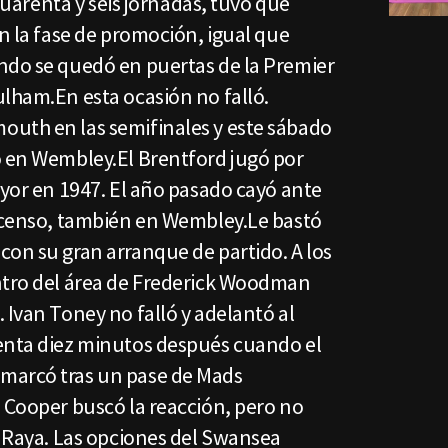
 cuarenta y seis jornadas, tuvo que
en la fase de promoción, igual que
ndo se quedó en puertas de la Premier
ulham.En esta ocasión no falló.
uth en las semifinales y este sábado
o en Wembley.El Brentford jugó por
ayor en 1947. El año pasado cayó ante
ascenso, también en Wembley.Le bastó
con su gran arranque de partido. A los
ntro del área de Frederick Woodman
 Ivan Toney no falló y adelantó al
enta diez minutos después cuando el
marcó tras un pase de Mads
 Cooper buscó la reacción, pero no
d Raya. Las opciones del Swansea