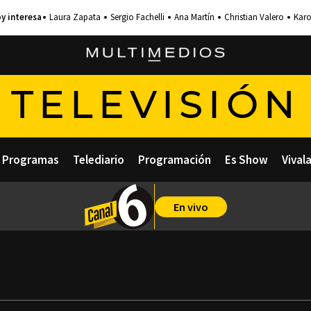
Laura Zapata
Sergio Fachelli
Ana Martín
Christian Valero
Karo
TELEVISIÓN
Programas
Telediario
Programación
Es Show
Vival
En vivo