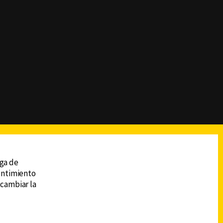
reads
Subir
ega de
sentimiento
 cambiar la