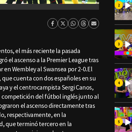
Facebook
Twitter
Whatsapp
Threads
Enviar
por
Email
tos, el más reciente la pasada
ró el ascenso a la Premier League tras
ar en Wembley al Swansea por 2-0.El
 que cuenta con dos españoles en su
Raya y el centrocampista Sergi Canos,
competición del fútbol inglés junto al
lograron el ascenso directamente tras
o, respectivamente, en la
, que terminó tercero en la