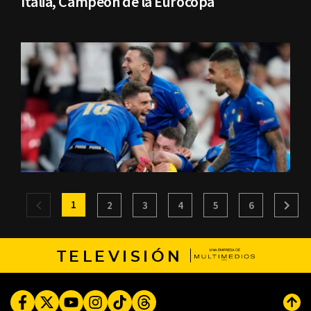
Italia, Campeón de la Eurocopa
1
2
3
4
5
6
TELEVISIÓN
Facebook
Twitter
Youtube
Instagram
TikTok
Threads
Subi