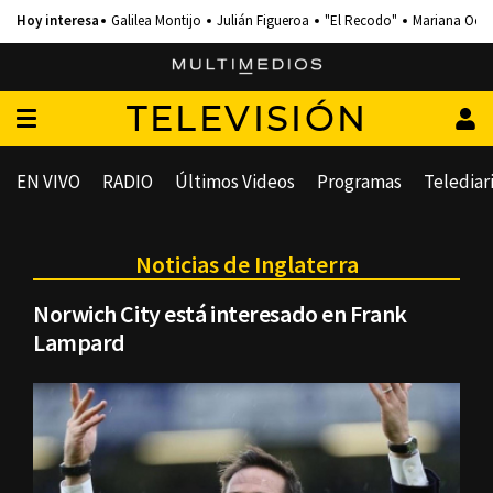
Galilea Montijo
Julián Figueroa
"El Recodo"
Mariana Och
TELEVISIÓN
EN VIVO
RADIO
Últimos Videos
Programas
Telediar
Noticias de Inglaterra
Norwich City está interesado en Frank
Lampard