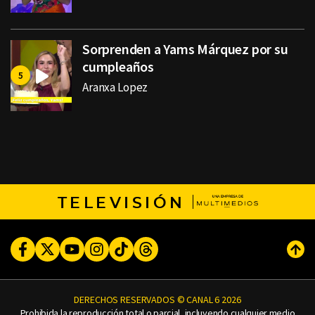
Sorprenden a Yams Márquez por su
cumpleaños
Aranxa Lopez
TELEVISIÓN
Facebook
Twitter
Youtube
Instagram
TikTok
Threads
Subi
DERECHOS RESERVADOS © CANAL 6 2026
Prohibida la reproducción total o parcial, incluyendo cualquier medio