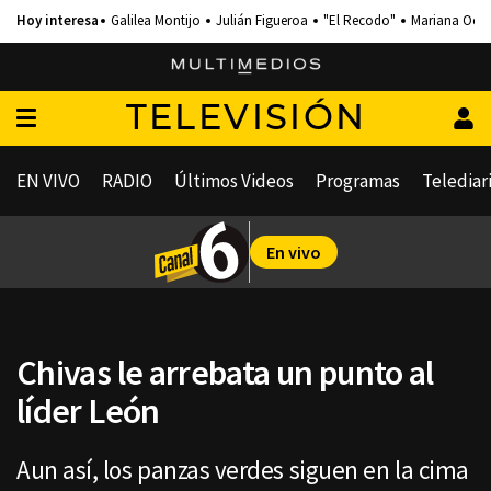
Galilea Montijo
Julián Figueroa
"El Recodo"
Mariana Och
TELEVISIÓN
EN VIVO
RADIO
Últimos Videos
Programas
Telediar
En vivo
Chivas le arrebata un punto al
líder León
Aun así, los panzas verdes siguen en la cima