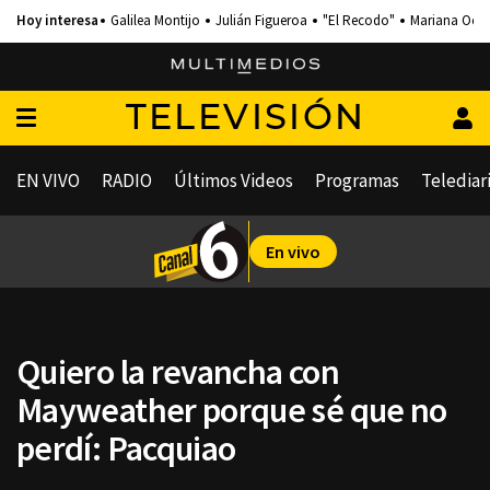
Galilea Montijo
Julián Figueroa
"El Recodo"
Mariana Och
TELEVISIÓN
EN VIVO
RADIO
Últimos Videos
Programas
Telediar
En vivo
Quiero la revancha con
Mayweather porque sé que no
perdí: Pacquiao