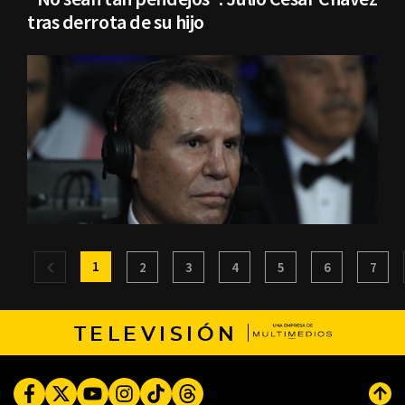
tras derrota de su hijo
1
2
3
4
5
6
7
TELEVISIÓN
Facebook
Twitter
Youtube
Instagram
TikTok
Threads
Subi