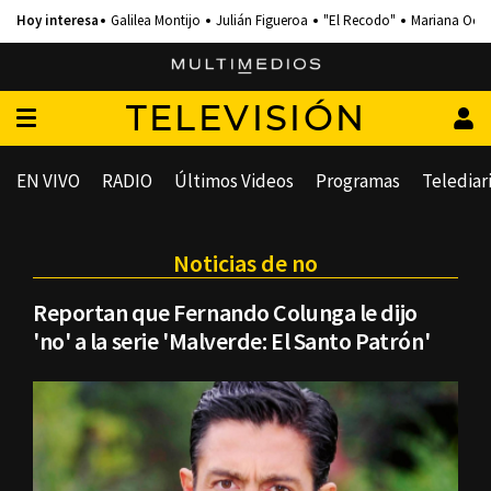
Galilea Montijo
Julián Figueroa
"El Recodo"
Mariana Och
TELEVISIÓN
EN VIVO
RADIO
Últimos Videos
Programas
Telediar
Noticias de no
Reportan que Fernando Colunga le dijo
'no' a la serie 'Malverde: El Santo Patrón'