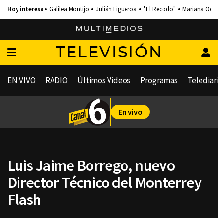
Galilea Montijo
Julián Figueroa
"El Recodo"
Mariana Och
TELEVISIÓN
EN VIVO
RADIO
Últimos Videos
Programas
Telediar
En vivo
Luis Jaime Borrego, nuevo
Director Técnico del Monterrey
Flash