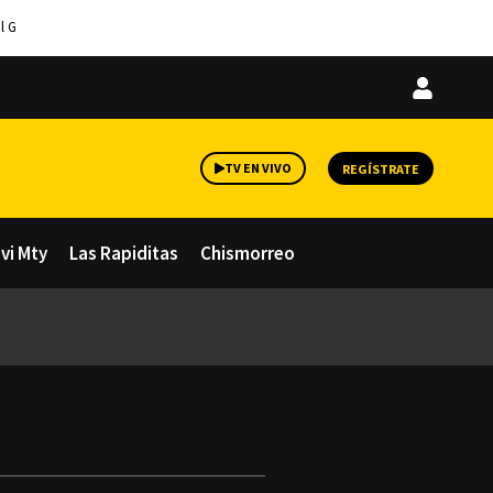
l G
Iniciar
sesión
TV EN VIVO
REGÍSTRATE
avi Mty
Las Rapiditas
Chismorreo