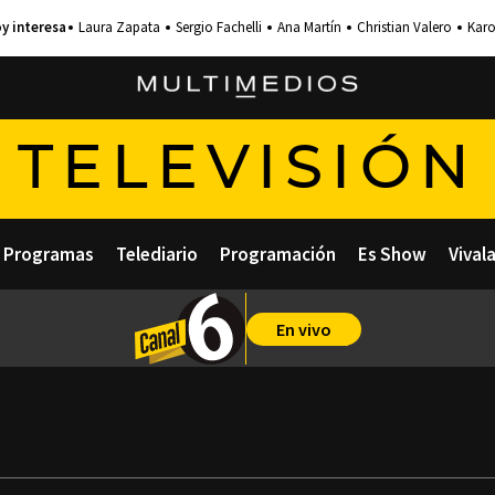
Laura Zapata
Sergio Fachelli
Ana Martín
Christian Valero
Karo
TELEVISIÓN
Programas
Telediario
Programación
Es Show
Vival
En vivo