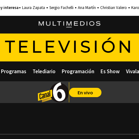
Laura Zapata
Sergio Fachelli
Ana Martín
Christian Valero
Karo
TELEVISIÓN
Programas
Telediario
Programación
Es Show
Vival
En vivo