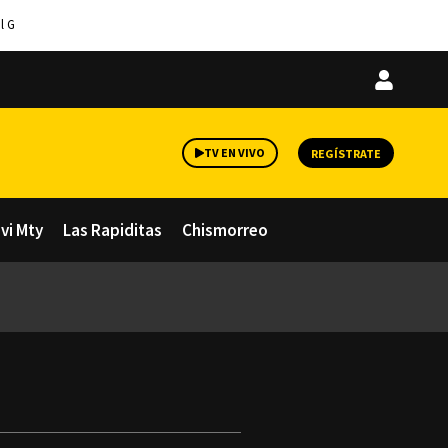
l G
Iniciar
sesión
TV EN VIVO
REGÍSTRATE
avi Mty
Las Rapiditas
Chismorreo