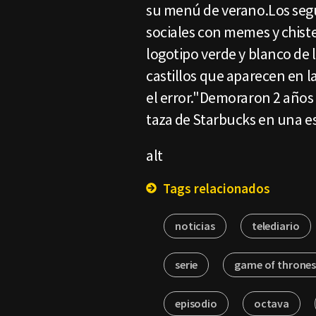
su menú de verano.Los segui
sociales con memes y chiste
logotipo verde y blanco de 
castillos que aparecen en la
el error."Demoraron 2 años 
taza de Starbucks en una es
alt
Tags relacionados
noticias
telediario
serie
game of throne
episodio
octava