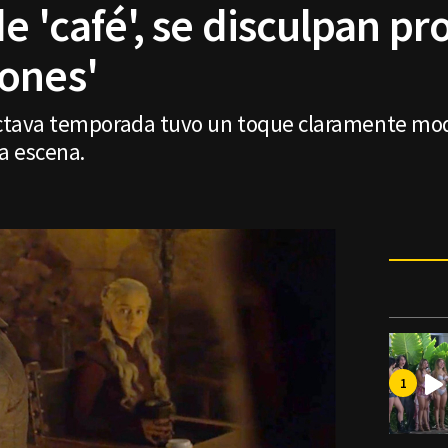
e 'café', se disculpan p
ones'
 octava temporada tuvo un toque claramente m
a escena.