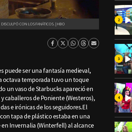
E DISCULPÓ CON LOS FANÁTICOS. | HBO
Facebook
Twitter
Whatsapp
Threads
Enviar
por
Email
s puede ser una fantasía medieval,
 la octava temporada tuvo un toque
 un vaso de Starbucks apareció en
s y caballeros de Poniente (Westeros),
as e irónicas de los seguidores.El
 con tapa de plástico estaba en una
n Invernalia (Winterfell) al alcance