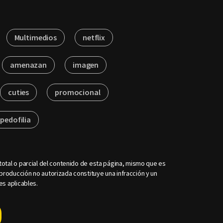
Multimedios
netflix
amenazan
imagen
cuties
promocional
pedofilia
otal o parcial del contenido de esta página, mismo que es
roducción no autorizada constituye una infracción y un
es aplicables.