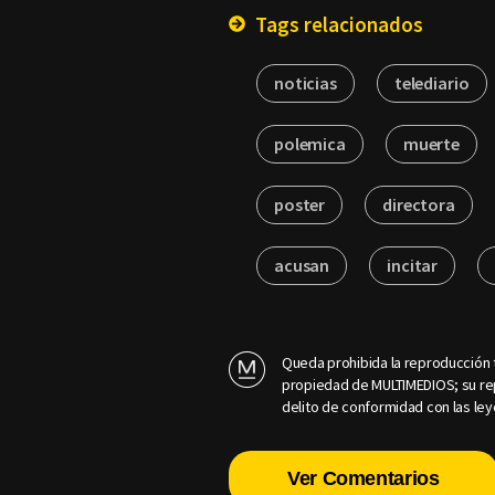
Tags relacionados
noticias
telediario
polemica
muerte
poster
directora
acusan
incitar
Queda prohibida la reproducción t
propiedad de MULTIMEDIOS; su rep
delito de conformidad con las ley
Ver Comentarios