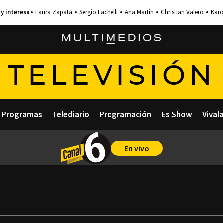
Laura Zapata
Sergio Fachelli
Ana Martín
Christian Valero
Karo
TELEVISIÓN
Programas
Telediario
Programación
Es Show
Vival
En vivo