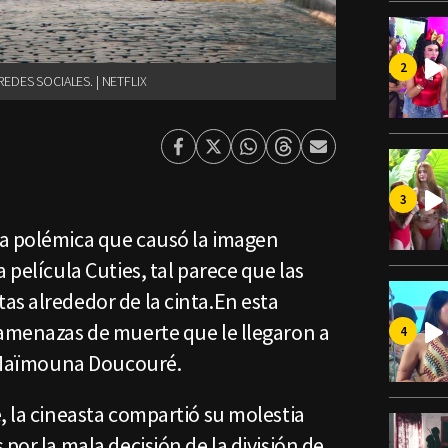
DES SOCIALES. | NETFLIX
Facebook
Twitter
Whatsapp
Threads
Enviar
por
Email
da polémica que causó la imagen
 película Cuties, tal parece que las
as alrededor de la cinta.En esta
 amenazas de muerte que le llegaron a
a, Maïmouna Doucouré.
, la cineasta compartió su molestia
por la mala decisión de la división de