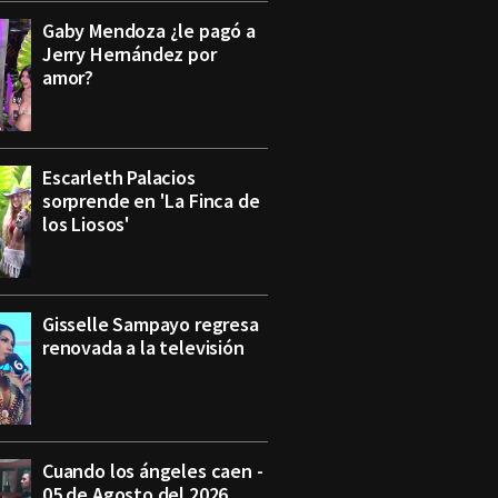
Gaby Mendoza ¿le pagó a
Jerry Hernández por
amor?
Escarleth Palacios
sorprende en 'La Finca de
los Liosos'
Gisselle Sampayo regresa
renovada a la televisión
Cuando los ángeles caen -
05 de Agosto del 2026