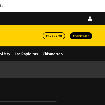
l G
Iniciar
sesión
TV EN VIVO
REGÍSTRATE
avi Mty
Las Rapiditas
Chismorreo