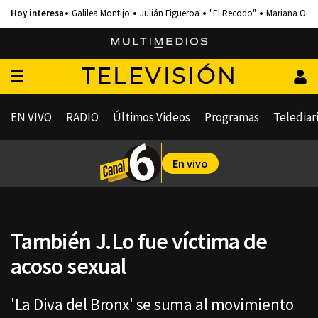
Galilea Montijo
Julián Figueroa
"El Recodo"
Mariana Och
TELEVISIÓN
EN VIVO
RADIO
Últimos Videos
Programas
Telediar
En vivo
También J.Lo fue víctima de
acoso sexual
'La Diva del Bronx' se suma al movimiento