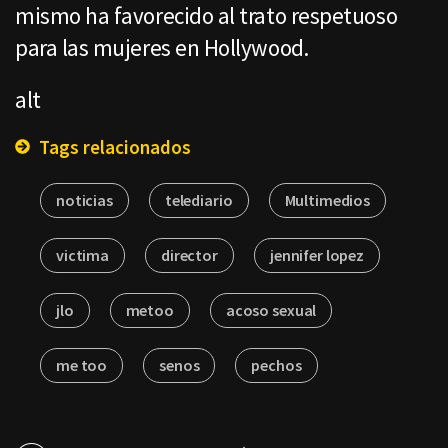
mismo ha favorecido al trato respetuoso
para las mujeres en Hollywood.
alt
Tags relacionados
noticias
telediario
Multimedios
victima
director
jennifer lopez
jlo
metoo
acoso sexual
me too
senos
pechos