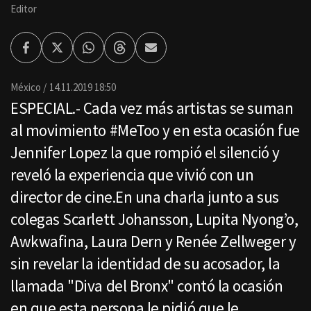
Editor
Facebook
Twitter
Whatsapp
Threads
Enviar
por
Email
México
14.11.2019 18:50
ESPECIAL.- Cada vez más artistas se suman
al movimiento #MeToo y en esta ocasión fue
Jennifer Lopez la que rompió el silenció y
reveló la experiencia que vivió con un
director de cine.En una charla junto a sus
colegas Scarlett Johansson, Lupita Nyong’o,
Awkwafina, Laura Dern y Renée Zellweger y
sin revelar la identidad de su acosador, la
llamada "Diva del Bronx" contó la ocasión
en que esta persona le pidió que le